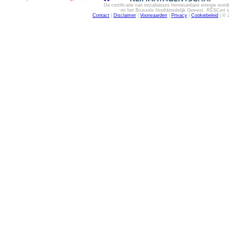
De certificatie van installateurs hernieuwbare energie w
en het Brussels Hoofdstedelijk Gewest. RESCert is
Contact
|
Disclaimer
|
Voorwaarden
|
Privacy
|
Cookiebeleid
| © 