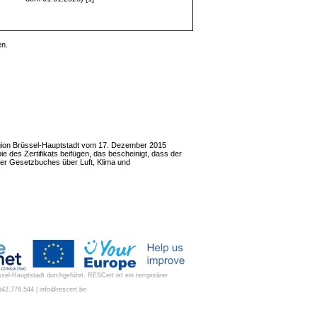
en.
Region Brüssel-Hauptstadt vom 17. Dezember 2015
 des Zertifikats beifügen, das bescheinigt, dass der
sseler Gesetzbuches über Luft, Klima und
ssel-Hauptstadt durchgeführt. RESCert ist ein temporärer
42.778.544 | info@rescert.be