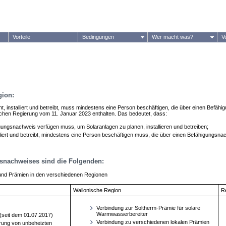
Vorteile
Bedingungen
Wer macht was?
V
gion:
, installiert und betreibt, muss mindestens eine Person beschäftigen, die über einen Befäh
nischen Regierung vom 11. Januar 2023 enthalten. Das bedeutet, dass:
igungsnachweis verfügen muss, um Solaranlagen zu planen, installieren und betreiben;
liert und betreibt, mindestens eine Person beschäftigen muss, die über einen Befähigungsnac
gsnachweises sind die Folgenden:
nd Prämien in den verschiedenen Regionen
Wallonische Region
R
Verbindung zur Soltherm-Prämie für solare
Warmwasserbereiter
(seit dem 01.07.2017)
Verbindung zu verschiedenen lokalen Prämien
erung von unbeheizten